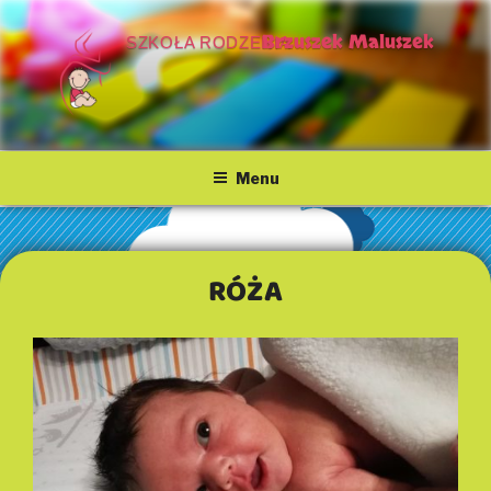
Przejdź
do
Brzuszek Maluszek
SZKOŁA RODZENIA
treści
Menu
RÓŻA