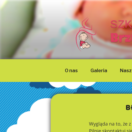
Przejdź
do
treści
SZK
Brz
O nas
Galeria
Nasze
B
Wygląda na to, że z
Pilnie skontaktuj si