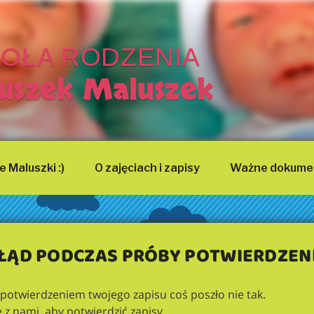
OŁA RODZENIA
uszek Maluszek
 Maluszki :)
O zajęciach i zapisy
Ważne dokume
ŁĄD PODCZAS PRÓBY POTWIERDZEN
 potwierdzeniem twojego zapisu coś poszło nie tak.
ę z nami, aby potwierdzić zapisy.